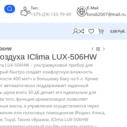
Тел.:
E-Mail:
+375 (29) 133-79-49
kondi2007@mail.ru
0,00
Руб.
506HW
оздуха IClima LUX-506HW
ima LUX-506HW – ультразвуковой прибор для
орый быстро создаёт комфортную влажность
ости 400 мл/ч и большому баку на 6 л. Кроме
тат автоматически поддерживает заданный
ь шума всего 30 дБ делает его идеальным для
ее того, функция ароматизации позволяет
ые масла, а управление осуществляется через
жение или голосовых помощников (Яндекс Алиса,
e, Tuya). Таким образом, IClima LUX-506HW
икроклимат круглый год без лишних хлопот –