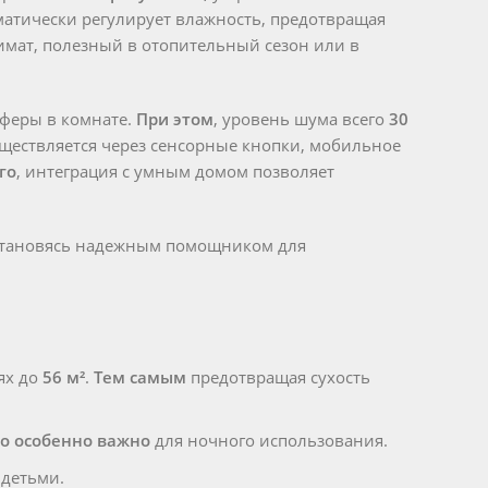
атически регулирует влажность, предотвращая
мат, полезный в отопительный сезон или в
феры в комнате.
При этом
, уровень шума всего
30
ществляется через сенсорные кнопки, мобильное
го
, интеграция с умным домом позволяет
, становясь надежным помощником для
ях до
56 м²
.
Тем самым
предотвращая сухость
то особенно важно
для ночного использования.
 детьми.