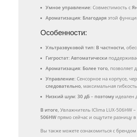
Умное управление
: Совместимость с
Я
Ароматизация
:
Благодаря
этой функции
Особенности:
Ультразвуковой тип
:
В частности
, обе
Гигростат
:
Автоматически
поддерживае
Ароматизация
:
Более того
, позволяет
Управление
: Сенсорное на корпусе, ч
следовательно
, максимальная гибкость
Низкий шум
:
30 дБ
–
поэтому
идеален 
В итоге
, Увлажнитель IClima LUX-506HW –
506HW
прямо сейчас и ощутите разницу в 
Вы также можете ознакомиться c брендо