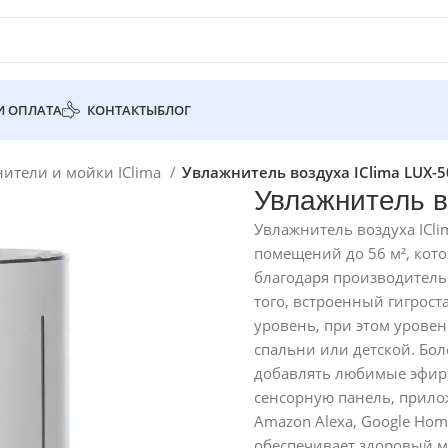
И ОПЛАТА
КОНТАКТЫ
БЛОГ
ители и мойки IClima
Увлажнитель воздуха IClima LUX-
Увлажнитель в
Увлажнитель воздуха ICl
помещений до 56 м², кот
благодаря производительн
того, встроенный гигрос
уровень, при этом уровен
спальни или детской. Бол
добавлять любимые эфирн
сенсорную панель, прило
Amazon Alexa, Google Hom
обеспечивает здоровый м