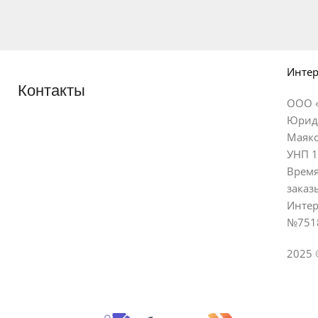
Интер
Контакты
ООО «
Юриди
Маяков
УНП 
Время
заказ
Интер
№7518
2025 ©