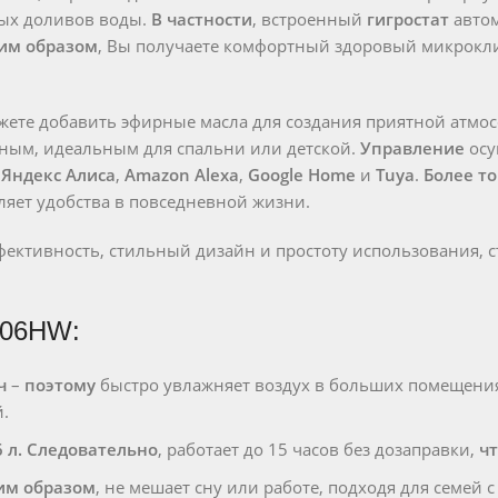
тых доливов воды.
В частности
, встроенный
гигростат
автом
им образом
, Вы получаете комфортный здоровый микрокли
ете добавить эфирные масла для создания приятной атмос
мным, идеальным для спальни или детской.
Управление
осу
:
Яндекс Алиса
,
Amazon Alexa
,
Google Home
и
Tuya
.
Более то
ляет удобства в повседневной жизни.
ффективность, стильный дизайн и простоту использования
506HW:
ч
–
поэтому
быстро увлажняет воздух в больших помещени
.
6 л.
Следовательно
, работает до 15 часов без дозаправки,
ч
им образом
, не мешает сну или работе, подходя для семей с