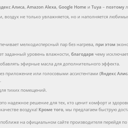
ндекс Алиса
,
Amazon Alexa
,
Google Home
и
Tuya
–
поэтому
л
, воздух не только увлажняется, но и наполняется любимы
спечивает мелкодисперсный пар без нагрева,
при этом
эконо
т заданный уровень влажности,
благодаря
чему исключает
 добавлять эфирные масла для дополнительного эффекта.
ерез приложение или голосовыми ассистентами (
Яндекс Алис
.
для тихих помещений.
 это надежное решение для тех, кто ценит комфорт и здоров
качестве воздуха!
Кроме того
, мы предлагаем быструю дост
м поближе на официальном сайте производителя перейдя п