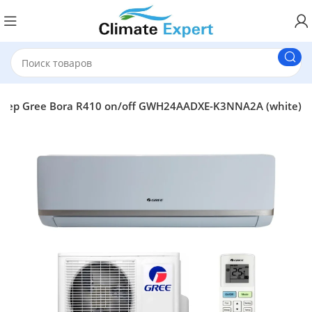
ер Gree Bora R410 on/off GWH24AADXE-K3NNA2A (white)