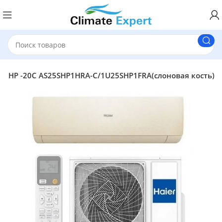
R HP -20C AS25SHP1HRA-C/1U25SHP1FRA(слоновая кость)